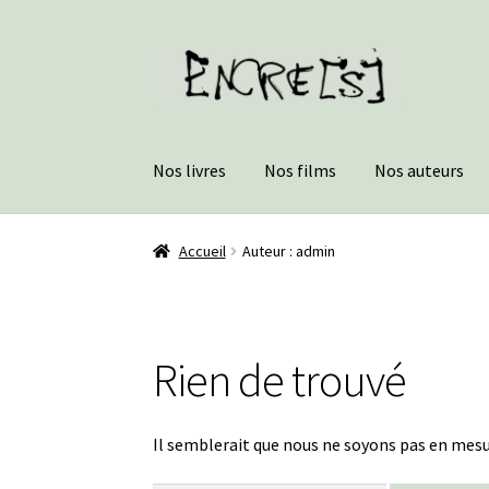
Aller
Aller
à
au
la
contenu
navigation
Nos livres
Nos films
Nos auteurs
Accueil
Auteur : admin
Rien de trouvé
Il semblerait que nous ne soyons pas en mesu