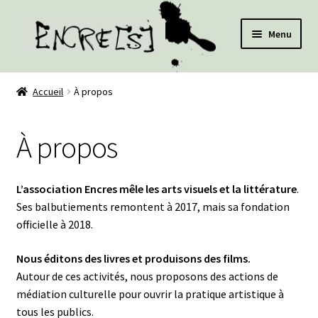
Aller
Aller
Menu
à
au
la
contenu
Nos livres
navigation
Accueil
À propos
Nos films
À propos
Nos auteurs
La librairie
L’association Encres mêle les arts visuels et la littérature
.
Ses balbutiements remontent à 2017, mais sa fondation
Médiation culturelle
officielle à 2018.
Nous éditons des livres et produisons des films.
A propos
Autour de ces activités, nous proposons des actions de
médiation culturelle pour ouvrir la pratique artistique à
tous les publics.