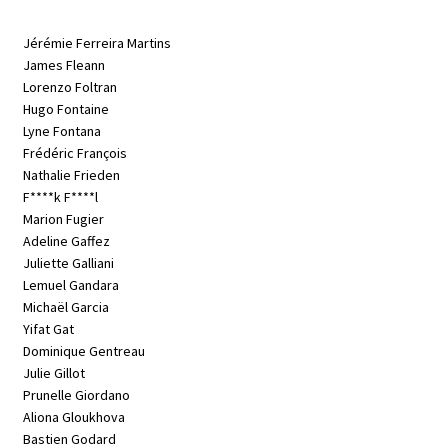
Jérémie Ferreira Martins
James Fleann
Lorenzo Foltran
Hugo Fontaine
Lyne Fontana
Frédéric François
Nathalie Frieden
F****k F****l
Marion Fugier
Adeline Gaffez
Juliette Galliani
Lemuel Gandara
Michaël Garcia
Yifat Gat
Dominique Gentreau
Julie Gillot
Prunelle Giordano
Aliona Gloukhova
Bastien Godard