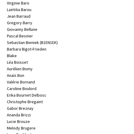
Virginie Baro
Laëtitia Barou
Jean Barraud
Gregory Barry
Giovanny Bellune
Pascal Besnier
Sebastian Bieniek (B1EN1EK)
Barbara Bigot-Frieden
Blake
Léa Boisset
Aurélien Bomy
Anaïs Bon
Valérie Bornand
Caroline Boulord
Erika Bournet Delbosc
Christophe Bregaint
Gabor Breznay
Ananda Brizzi
Lucie Brouze
Melody Brugere