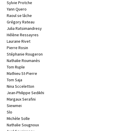
Sylvie Protche
Yann Quero
Raoul se lâche
Grégory Rateau
Julia Ratsimandresy
Hélène Ressayres
Laurane Rivet
Pierre Rosin
Stéphanie Rougeron
Nathalie Roumanès
Tom Ruple
Mathieu St-Pierre
Tom Saja
Nina Scceletton
Jean-Philippe Sedikhi
Margaux Serafini
Siewmei
Slo
Michèle Solle
Nathalie Sougnoux