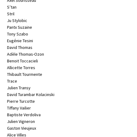
Axel Sourisseau
S’tan
Stril
Ju Stylobic
Pantx Suzaine
Tony Szabo
Eugénie Tesini
David Thomas
Adèle Thomas-Ozon
Benoit Toccacieli
Allicette Torres
Thibault Tourmente
Trace
Julien Transy
David Turambar Kolacinski
Pierre Turcotte
Tiffany Vailier
Baptiste Verdoliva
Julien Vigneron
Gaston Vieujeux
Alice Villes