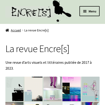
Aller
Aller
Menu
à
au
la
contenu
Nos livres
navigation
Accueil
La revue Encre[s]
Nos films
La revue Encre[s]
Nos auteurs
La librairie
Une revue d’arts visuels et littéraires publiée de 2017 à
2023.
Médiation culturelle
A propos