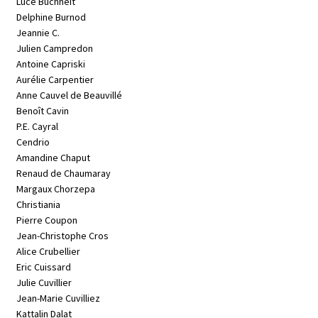
Luce Buchheit
Delphine Burnod
Jeannie C.
Julien Campredon
Antoine Capriski
Aurélie Carpentier
Anne Cauvel de Beauvillé
Benoît Cavin
P.E. Cayral
Cendrio
Amandine Chaput
Renaud de Chaumaray
Margaux Chorzepa
Christiania
Pierre Coupon
Jean-Christophe Cros
Alice Crubellier
Eric Cuissard
Julie Cuvillier
Jean-Marie Cuvilliez
Kattalin Dalat