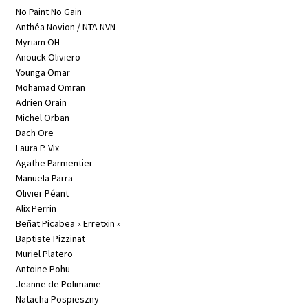
No Paint No Gain
Anthéa Novion / NTA NVN
Myriam OH
Anouck Oliviero
Younga Omar
Mohamad Omran
Adrien Orain
Michel Orban
Dach Ore
Laura P. Vix
Agathe Parmentier
Manuela Parra
Olivier Péant
Alix Perrin
Beñat Picabea « Erretxin »
Baptiste Pizzinat
Muriel Platero
Antoine Pohu
Jeanne de Polimanie
Natacha Pospieszny