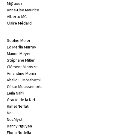
M@tiouz
Anne-Lise Maurice
Alberto MC
Claire Médard
Sophie Meier
Ed Merlin Murray
Manon Meyer
Stéphane Miller
Clément Minosze
Amandine Monin
Khalid El Morabethi
César Moussempès
Leïla Nahli
Gracie de la Nef
Rimel Neffati
Neju
NocMyst
Danny Nguyen
Floria Nodella