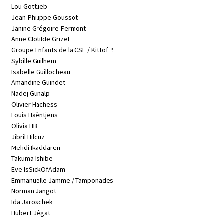
Lou Gottlieb
Jean-Philippe Goussot
Janine Grégoire-Fermont
Anne Clotilde Grizel
Groupe Enfants de la CSF / Kittof P.
Sybille Guilhem
Isabelle Guillocheau
Amandine Guindet
Nadej Gunalp
Olivier Hachess
Louis Haëntjens
Olivia HB
Jibril Hilouz
Mehdi Ikaddaren
Takuma Ishibe
Eve IsSickOfAdam
Emmanuelle Jamme / Tamponades
Norman Jangot
Ida Jaroschek
Hubert Jégat