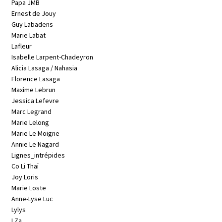
Papa JMB
Ernest de Jouy
Guy Labadens
Marie Labat
Lafleur
Isabelle Larpent-Chadeyron
Alicia Lasaga / Nahasia
Florence Lasaga
Maxime Lebrun
Jessica Lefevre
Marc Legrand
Marie Lelong
Marie Le Moigne
Annie Le Nagard
Lignes_intrépides
Co Li Thaï
Joy Loris
Marie Loste
Anne-Lyse Luc
Lylys
LZa