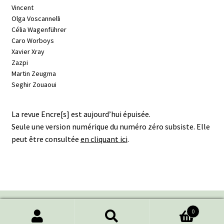
Vincent
Olga Voscannelli
Célia Wagenführer
Caro Worboys
Xavier Xray
Zazpi
Martin Zeugma
Seghir Zouaoui
La revue Encre[s] est aujourd’hui épuisée.
Seule une version numérique du numéro zéro subsiste. Elle
peut être consultée
en cliquant ici
.
0
Recherche
Recherche