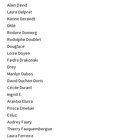
Alain David
Laura Delprat
Karine Deraedt
DKlé
Rodore Domerg
Rodolphe Doublet
Douglace
Loïse Doyen
Faidra Drakonaki
Drey
Marilyn Dubos
David Duchon-Doris
Cécile Durant
Ingrid E.
Arantxa Elurra
Prisca Emelian
Esluz
Audrey Faury
Thierry Fauquembergue
Laura Ferreira