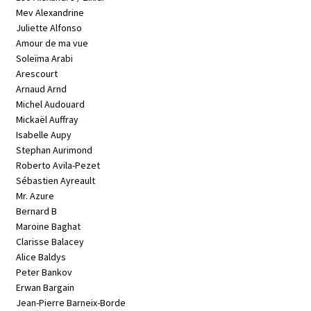
Mev Alexandrine
Juliette Alfonso
Amour de ma vue
Soleïma Arabi
Arescourt
Arnaud Arnd
Michel Audouard
Mickaël Auffray
Isabelle Aupy
Stephan Aurimond
Roberto Avila-Pezet
Sébastien Ayreault
Mr. Azure
Bernard B
Maroine Baghat
Clarisse Balacey
Alice Baldys
Peter Bankov
Erwan Bargain
Jean-Pierre Barneix-Borde