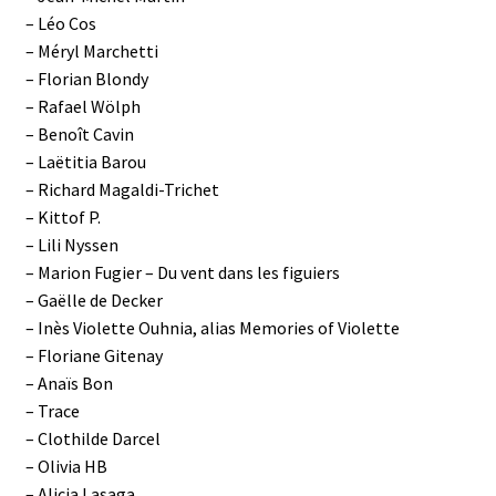
– Léo Cos
– Méryl Marchetti
– Florian Blondy
– Rafael Wölph
– Benoît Cavin
– Laëtitia Barou
– Richard Magaldi-Trichet
– Kittof P.
– Lili Nyssen
– Marion Fugier – Du vent dans les figuiers
– Gaëlle de Decker
– Inès Violette Ouhnia, alias Memories of Violette
– Floriane Gitenay
– Anaïs Bon
– Trace
– Clothilde Darcel
– Olivia HB
– Alicia Lasaga