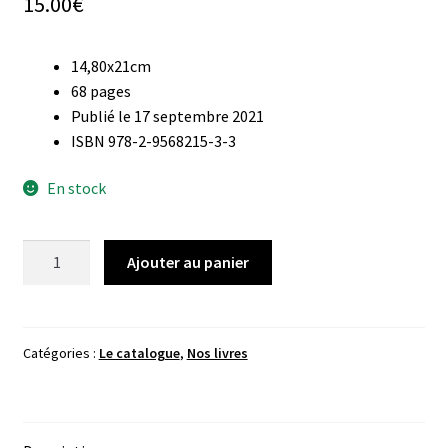
15.00
€
14,80x21cm
68 pages
Publié le 17 septembre 2021
ISBN 978-2-9568215-3-3
En stock
quantité
Ajouter au panier
de
En
Transit
Catégories :
Le catalogue
,
Nos livres